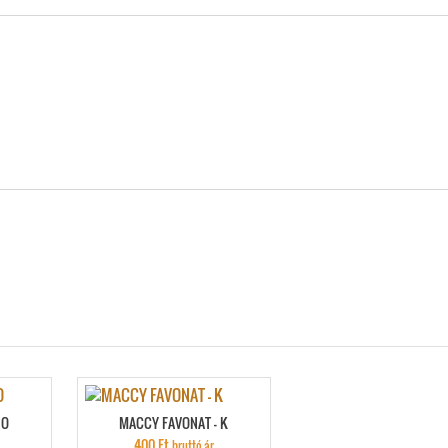
 O
MACCY FAVONAT – K
400
Ft
bruttó ár