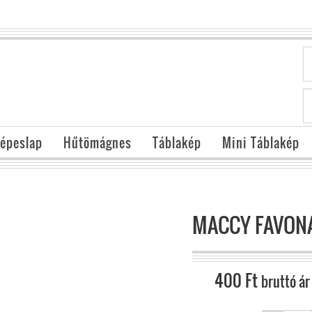
épeslap
Hűtömágnes
Táblakép
Mini Táblakép
MACCY FAVONA
400
Ft
bruttó ár