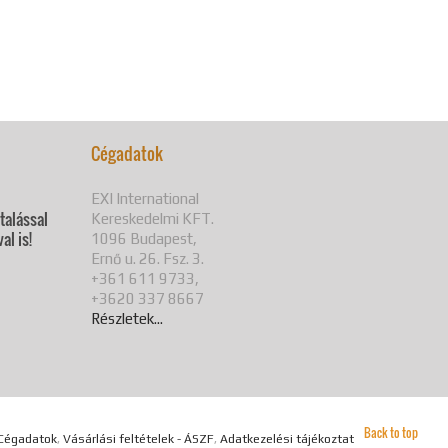
Cégadatok
EXI International
utalással
Kereskedelmi KFT.
al is!
1096 Budapest,
Ernő u. 26. Fsz. 3.
+361 611 9733,
+3620 337 8667
Részletek...
Back to top
Cégadatok
,
Vásárlási feltételek - ÁSZF
,
Adatkezelési tájékoztató