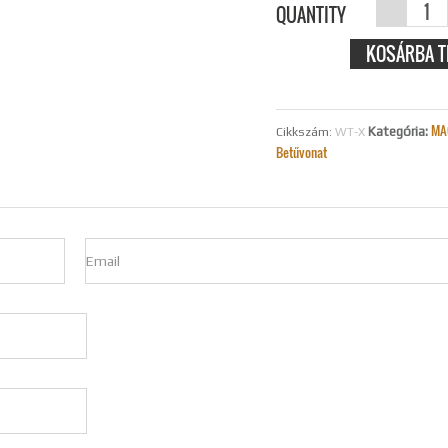
MACCY
QUANTITY
FAVONAT -
KOSÁRBA T
MENNYIS
MA
Kategória:
Cikkszám:
WT-X
Betűvonat