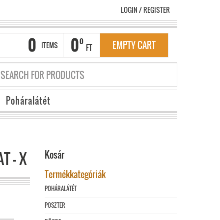
LOGIN
/
REGISTER
0
0
0
EMPTY CART
ITEMS
FT
Poháralátét
T – X
Kosár
Termékkategóriák
POHÁRALÁTÉT
POSZTER