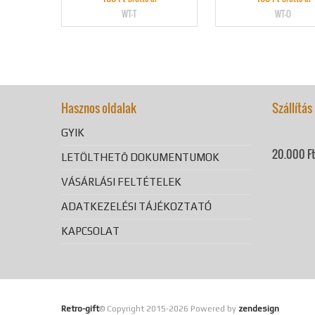
WT-T
WT-O
Hasznos oldalak
Szállítás
GYIK
20.000 Ft 
LETÖLTHETŐ DOKUMENTUMOK
VÁSÁRLÁSI FELTÉTELEK
ADATKEZELÉSI TÁJÉKOZTATÓ
KAPCSOLAT
Retro-gift
© Copyright 2015-
2026 Powered by
zendesign