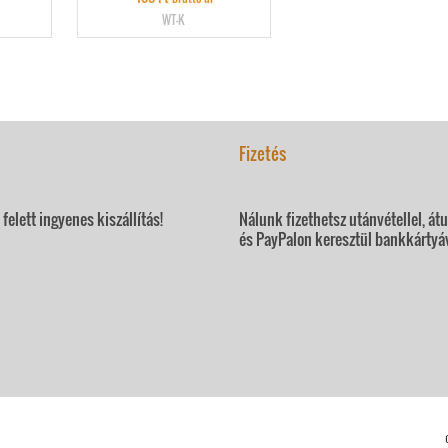
WT-K
Fizetés
felett ingyenes kiszállítás!
Nálunk fizethetsz utánvétellel, át
és PayPalon keresztül bankkártyáv