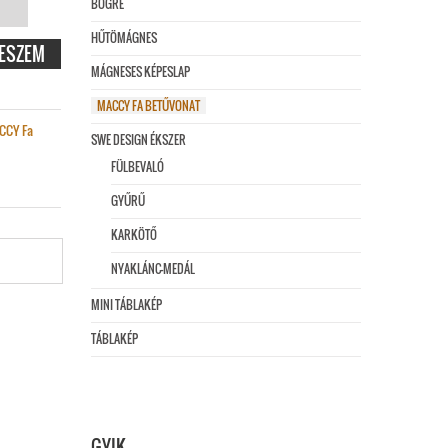
BÖGRE
HŰTÖMÁGNES
 X
ESZEM
MÁGNESES KÉPESLAP
ÉG
MACCY FA BETŰVONAT
CCY Fa
SWE DESIGN ÉKSZER
FÜLBEVALÓ
GYŰRŰ
KARKÖTŐ
NYAKLÁNC-MEDÁL
MINI TÁBLAKÉP
TÁBLAKÉP
GYIK