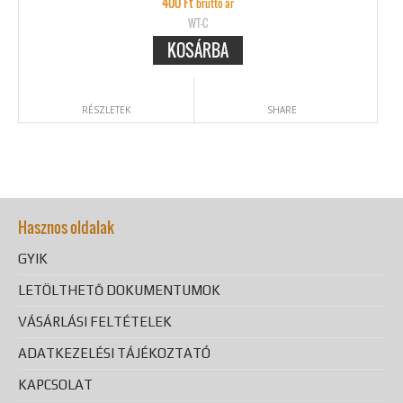
400
Ft
bruttó ár
WT-C
KOSÁRBA
RÉSZLETEK
SHARE
Hasznos oldalak
GYIK
LETÖLTHETŐ DOKUMENTUMOK
VÁSÁRLÁSI FELTÉTELEK
ADATKEZELÉSI TÁJÉKOZTATÓ
KAPCSOLAT