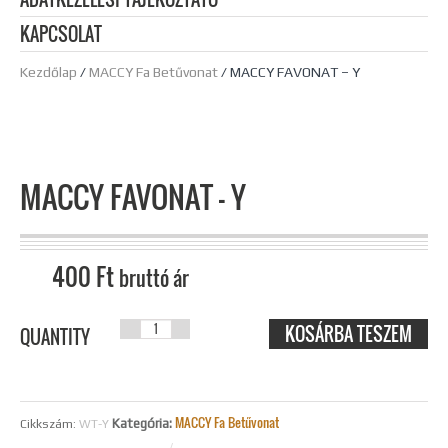
KAPCSOLAT
Kezdőlap
/
MACCY Fa Betűvonat
/ MACCY FAVONAT – Y
MACCY FAVONAT – Y
400
Ft
bruttó ár
KOSÁRBA TESZEM
MACCY
QUANTITY
FAVONAT - Y
MENNYISÉG
MACCY Fa Betűvonat
Kategória:
Cikkszám:
WT-Y