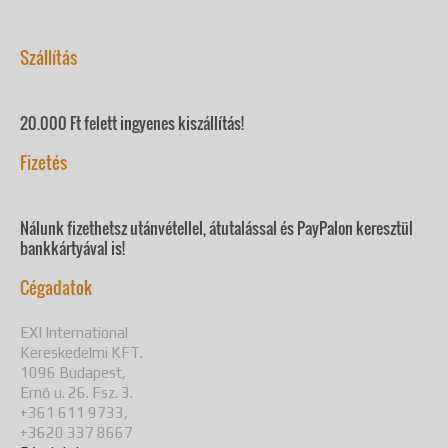
Szállítás
20.000 Ft felett ingyenes kiszállítás!
Fizetés
Nálunk fizethetsz utánvétellel, átutalással és PayPalon keresztül
bankkártyával is!
Cégadatok
EXI International
Kereskedelmi KFT.
1096 Budapest,
Ernő u. 26. Fsz. 3.
+361 611 9733,
+3620 337 8667