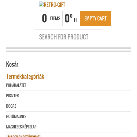
0
0
0
ITEMS
EMPTY CART
FT
Kosár
Termékkategóriák
POHÁRALÁTÉT
POSZTER
BÖGRE
HŰTÖMÁGNES
MÁGNESES KÉPESLAP