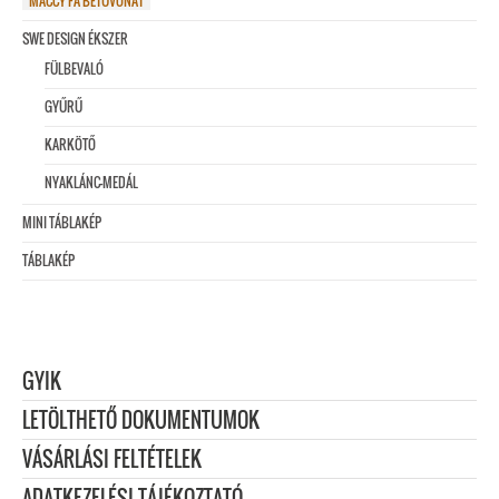
MACCY FA BETŰVONAT
SWE DESIGN ÉKSZER
FÜLBEVALÓ
GYŰRŰ
KARKÖTŐ
NYAKLÁNC-MEDÁL
MINI TÁBLAKÉP
TÁBLAKÉP
GYIK
LETÖLTHETŐ DOKUMENTUMOK
VÁSÁRLÁSI FELTÉTELEK
ADATKEZELÉSI TÁJÉKOZTATÓ