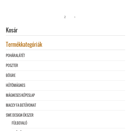
1
2
›
Kosár
Termékkategóriák
POHÁRALÁTÉT
POSZTER
BÖGRE
HŰTÖMÁGNES
MÁGNESES KÉPESLAP
MACCY FA BETŰVONAT
SWE DESIGN ÉKSZER
FÜLBEVALÓ