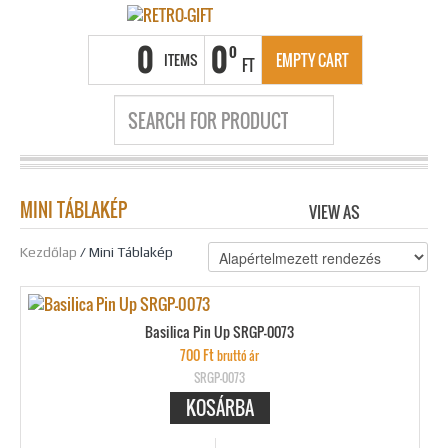
0
0
0
ITEMS
EMPTY CART
FT
MINI TÁBLAKÉP
VIEW AS
GRID
LIS
Kezdőlap
/ Mini Táblakép
Basilica Pin Up SRGP-0073
700
Ft
bruttó ár
SRGP-0073
KOSÁRBA