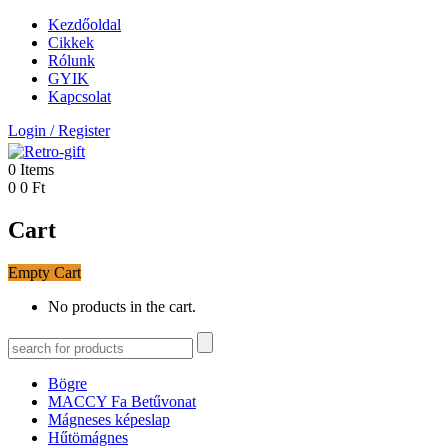
Kezdőoldal
Cikkek
Rólunk
GYIK
Kapcsolat
Login
/
Register
0
Items
0
0
Ft
Cart
Empty Cart
No products in the cart.
Bögre
MACCY Fa Betűvonat
Mágneses képeslap
Hűtömágnes