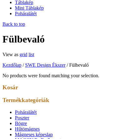
Táblakép
Mini Táblakép
Poháralátét
Back to top
Fülbevaló
View as
grid
list
Kezdőlap
/
SWE Design Ékszer
/ Fülbevaló
No products were found matching your selection.
Kosár
Termékkategóriák
Poháralátét
Poszter
Bögre
Hűtömágnes
Mágneses képeslap