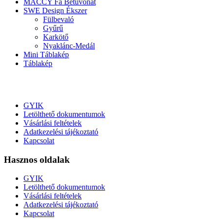
MACCY Fa Betűvonat
SWE Design Ékszer
Fülbevaló
Gyűrű
Karkötő
Nyaklánc-Medál
Mini Táblakép
Táblakép
GYIK
Letölthető dokumentumok
Vásárlási feltételek
Adatkezelési tájékoztató
Kapcsolat
Hasznos oldalak
GYIK
Letölthető dokumentumok
Vásárlási feltételek
Adatkezelési tájékoztató
Kapcsolat