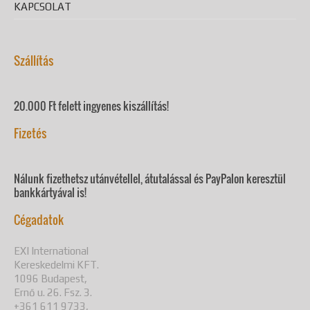
KAPCSOLAT
Szállítás
20.000 Ft felett ingyenes kiszállítás!
Fizetés
Nálunk fizethetsz utánvétellel, átutalással és PayPalon keresztül
bankkártyával is!
Cégadatok
EXI International
Kereskedelmi KFT.
1096 Budapest,
Ernő u. 26. Fsz. 3.
+361 611 9733,