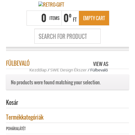
0
0
0
ITEMS
EMPTY CART
FT
FÜLBEVALÓ
VIEW AS
GRID
LIS
Kezdőlap
/
SWE Design Ékszer
/ Fülbevaló
No products were found matching your selection.
Kosár
Termékkategóriák
POHÁRALÁTÉT