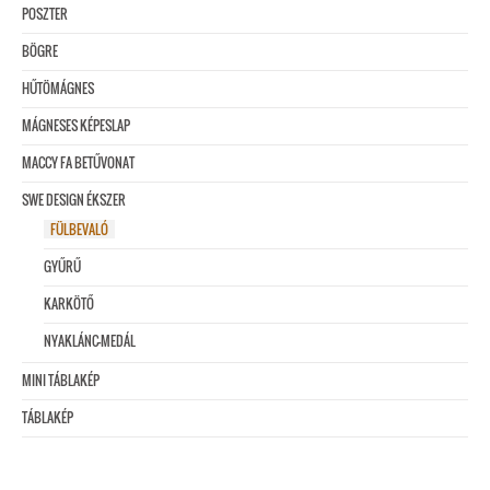
POSZTER
BÖGRE
HŰTÖMÁGNES
MÁGNESES KÉPESLAP
MACCY FA BETŰVONAT
SWE DESIGN ÉKSZER
FÜLBEVALÓ
GYŰRŰ
KARKÖTŐ
NYAKLÁNC-MEDÁL
MINI TÁBLAKÉP
TÁBLAKÉP